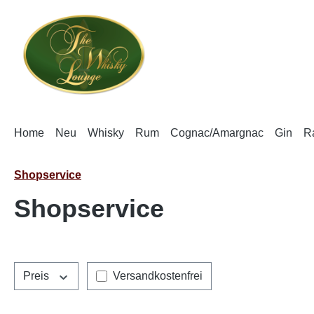
m Hauptinhalt springen
Zur Suche springen
Zur Hauptnavigation springen
Home
Neu
Whisky
Rum
Cognac/Amargnac
Gin
Ra
Shopservice
Shopservice
Filter hinzufügen: Versandkostenfrei
Preis
Versandkostenfrei