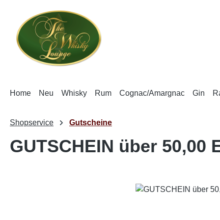
m Hauptinhalt springen
Zur Suche springen
Zur Hauptnavigation springen
Home
Neu
Whisky
Rum
Cognac/Amargnac
Gin
Ra
Shopservice
Gutscheine
GUTSCHEIN über 50,00 
Bildergalerie überspringen