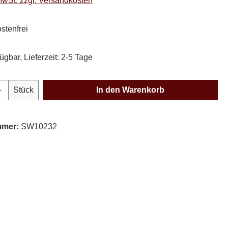
 MwSt. zzgl. Versandkosten
stenfrei
ügbar, Lieferzeit: 2-5 Tage
Anzahl: Gib den gewünschten Wert ein oder
Stück
In den Warenkorb
mmer:
SW10232