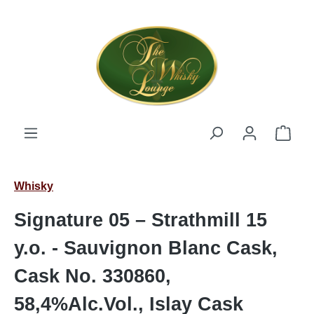
Zum Hauptinhalt springen
Ware
Whisky
Signature 05 – Strathmill 15
y.o. - Sauvignon Blanc Cask,
Cask No. 330860,
58,4%Alc.Vol., Islay Cask