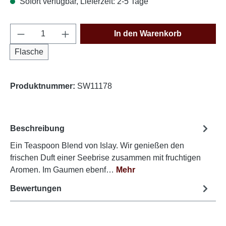
Sofort verfügbar, Lieferzeit: 2-5 Tage
Produkt Anzahl: Gib den gewünschten Wert e
In den Warenkorb
Flasche
Produktnummer:
SW11178
Beschreibung
Ein Teaspoon Blend von Islay. Wir genießen den
frischen Duft einer Seebrise zusammen mit fruchtigen
Aromen. Im Gaumen ebenf…
Mehr
Bewertungen