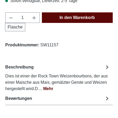
Sofort verfügbar, Lieferzeit: 2-5 Tage
Produkt Anzahl: Gib den gewünschten Wert e
In den Warenkorb
Flasche
Produktnummer:
SW11157
Beschreibung
Dies ist einer der Rock Town Weizenbourbons, der aus
einer Maische aus Mais, gemälzter Gerste und Weizen
hergestellt wird.D…
Mehr
Bewertungen