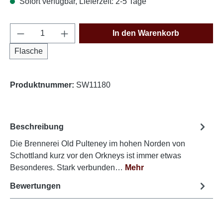
Sofort verfügbar, Lieferzeit: 2-5 Tage
Produkt Anzahl: Gib den gewünschten Wert e
In den Warenkorb
Flasche
Produktnummer:
SW11180
Beschreibung
Die Brennerei Old Pulteney im hohen Norden von
Schottland kurz vor den Orkneys ist immer etwas
Besonderes. Stark verbunden…
Mehr
Bewertungen