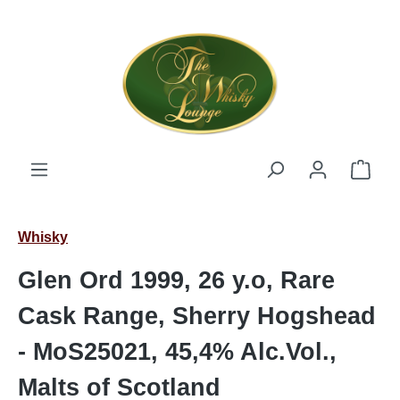
Zum Hauptinhalt springen
Ware
Whisky
Glen Ord 1999, 26 y.o, Rare
Cask Range, Sherry Hogshead
- MoS25021, 45,4% Alc.Vol.,
Malts of Scotland