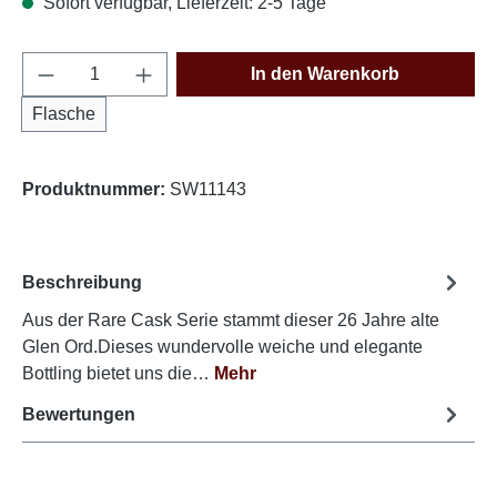
Sofort verfügbar, Lieferzeit: 2-5 Tage
Produkt Anzahl: Gib den gewünschten Wert e
In den Warenkorb
Flasche
Produktnummer:
SW11143
Beschreibung
Aus der Rare Cask Serie stammt dieser 26 Jahre alte
Glen Ord.Dieses wundervolle weiche und elegante
Bottling bietet uns die…
Mehr
Bewertungen