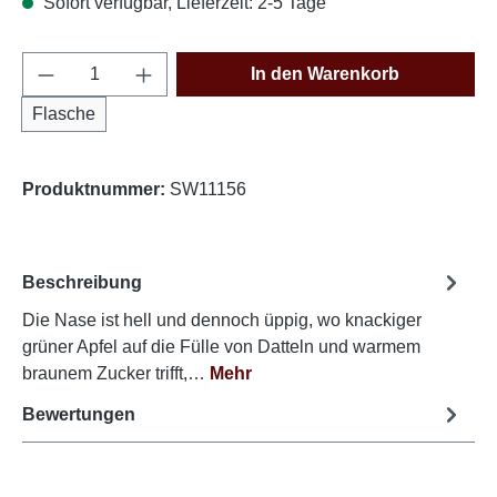
Sofort verfügbar, Lieferzeit: 2-5 Tage
Produkt Anzahl: Gib den gewünschten Wert e
In den Warenkorb
Flasche
Produktnummer:
SW11156
Beschreibung
Die Nase ist hell und dennoch üppig, wo knackiger
grüner Apfel auf die Fülle von Datteln und warmem
braunem Zucker trifft,…
Mehr
Bewertungen