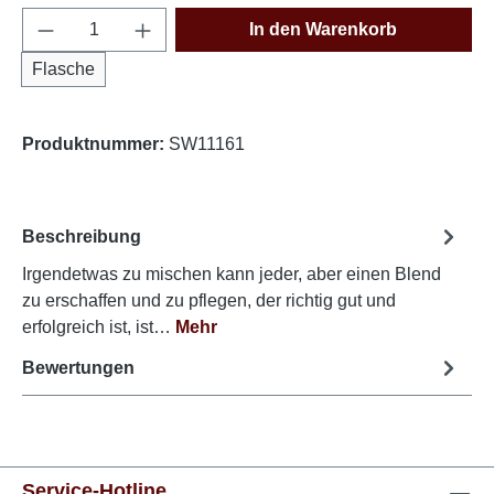
Produkt Anzahl: Gib den gewünschten Wert e
In den Warenkorb
Flasche
Produktnummer:
SW11161
Beschreibung
Irgendetwas zu mischen kann jeder, aber einen Blend
zu erschaffen und zu pflegen, der richtig gut und
erfolgreich ist, ist…
Mehr
Bewertungen
Service-Hotline