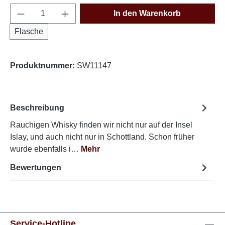
Produkt Anzahl: Gib den gewünschten Wert e
In den Warenkorb
Flasche
Produktnummer:
SW11147
Beschreibung
Rauchigen Whisky finden wir nicht nur auf der Insel
Islay, und auch nicht nur in Schottland. Schon früher
wurde ebenfalls i…
Mehr
Bewertungen
Service-Hotline